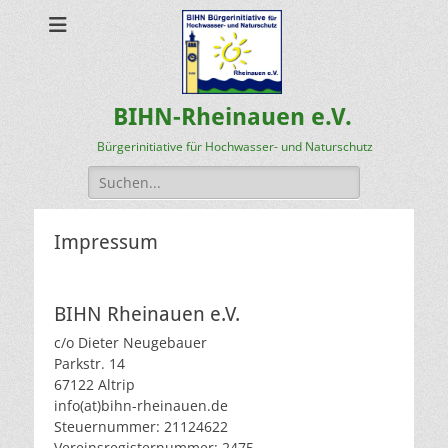
BIHN-Rheinauen e.V.
Bürgerinitiative für Hochwasser- und Naturschutz
Suchen
nach:
Impressum
BIHN Rheinauen e.V.
c/o Dieter Neugebauer
Parkstr. 14
67122 Altrip
info(at)bihn-rheinauen.de
Steuernummer: 21124622
Vereinsregisternummer: 2475