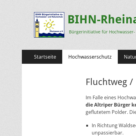
BIHN-Rheina
Bürgerinitiative für Hochwasser
Primäres
Zum
Startseite
Hochwasserschutz
Natu
Inhalt
Menü
springen
Fluchtweg /
Im Falle eines Hochw
die Altriper Bürger 
geflutetem Polder. Di
In Richtung Waldse
unpassierbar.