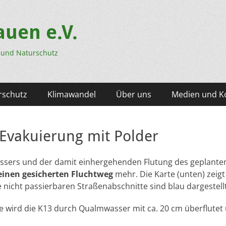
uen e.V.
- und Naturschutz
rschutz
Klimawandel
Über uns
Medien und K
 Evakuierung mit Polder
assers und der damit einhergehenden Flutung des geplante
keinen gesicherten Fluchtweg
mehr. Die Karte (unten) zeigt 
e nicht passierbaren Straßenabschnitte sind blau dargestellt
e wird die K13 durch Qualmwasser mit ca. 20 cm überflutet 